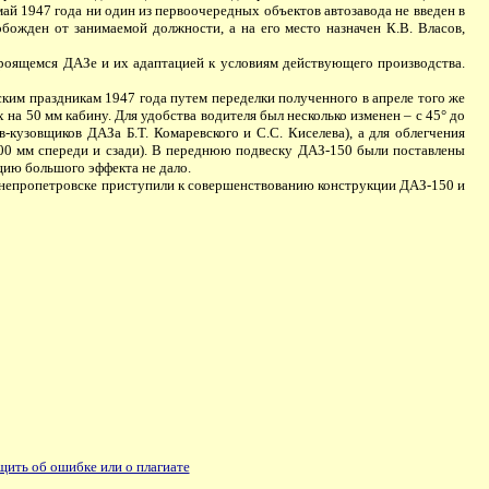
май 1947 года ни один из первоочередных объектов автозавода не введен в
ожден от занимаемой должности, а на его место назначен К.В. Власов,
роящемся ДАЗе и их адаптацией к условиям действующего производства.
им праздникам 1947 года путем переделки полученного в апреле того же
на 50 мм кабину. Для удобства водителя был несколько изменен – с 45° до
-кузовщиков ДАЗа Б.Т. Комаревского и С.С. Киселева), а для облегчения
00 мм спереди и сзади). В переднюю подвеску ДАЗ-150 были поставлены
цию большого эффекта не дало.
Днепропетровске приступили к совершенствованию конструкции ДАЗ-150 и
ить об ошибке или о плагиате