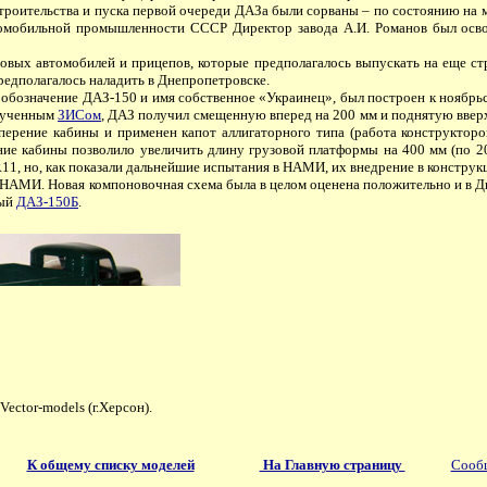
 строительства и пуска первой очереди ДАЗа были сорваны – по состоянию на 
томобильной промышленности СССР Директор завода А.И. Романов был освоб
овых автомобилей и прицепов, которые предполагалось выпускать на еще ст
предполагалось наладить в Днепропетровске.
бозначение ДАЗ-150 и имя собственное «Украинец», был построен к ноябрьск
олученным
ЗИСом
, ДАЗ получил смещенную вперед на 200 мм и поднятую вверх 
перение кабины и применен капот аллигаторного типа (работа конструкторов
ие кабины позволило увеличить длину грузовой платформы на 400 мм (по 2
R11, но, как показали дальнейшие испытания в НАМИ, их внедрение в конструк
 НАМИ. Новая компоновочная схема была в целом оценена положительно и в 
ный
ДАЗ-150Б
.
ctor-models (г.Херсон).
К общему списку моделей
На Главную страницу
Сообщ