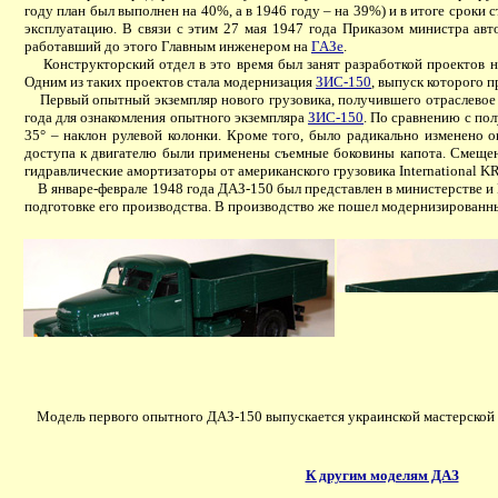
году план был выполнен на 40%, а в 1946 году – на 39%) и в итоге сроки
эксплуатацию. В связи с этим 27 мая 1947 года Приказом министра ав
работавший до этого Главным инженером на
ГАЗе
.
Конструкторский отдел в это время был занят разработкой проектов н
Одним из таких проектов стала модернизация
ЗИС-150
, выпуск которого 
Первый опытный экземпляр нового грузовика, получившего отраслевое о
года для ознакомления опытного экземпляра
ЗИС-150
. По сравнению с п
35° – наклон рулевой колонки. Кроме того, было радикально изменено о
доступа к двигателю были применены съемные боковины капота. Смещен
гидравлические амортизаторы от американского грузовика International K
В январе-феврале 1948 года ДАЗ-150 был представлен в министерстве и
подготовке его производства. В производство же пошел модернизирован
Модель первого опытного ДАЗ-150 выпускается украинской мастерской Ve
К другим моделям ДАЗ