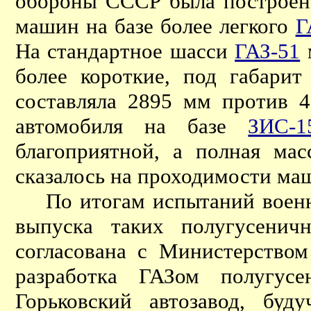
обороны СССР была построена
машин на базе более легкого
Г
На стандартное шасси
ГАЗ-51
м
более короткие, под габари
составляла 2895 мм против 4
автомобиля на базе
ЗИС-1
благоприятной, а полная мас
сказалось на проходимости ма
По итогам испытаний военны
выпуска таких полугусенич
согласована с Министерство
разработка ГАЗом полугус
Горьковский автозавод, бу