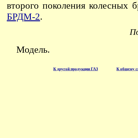
второго поколения колесных 
БРДМ-2
.
П
Модель.
К другой продукции ГАЗ
К общему с