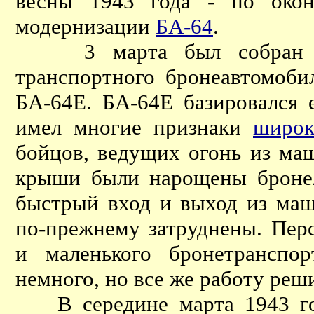
весны 1943 года - по окон
модернизации
БА-64
.
3 марта был собран про
транспортного бронеавтомоби
БА-64Е. БА-64Е базировался
имел многие признаки
широк
бойцов, ведущих огонь из ма
крыши были нарощены бронел
быстрый вход и выход из маш
по-прежнему затруднены. Перс
и маленького бронетранспо
немного, но все же работу реш
В середине марта 1943 год