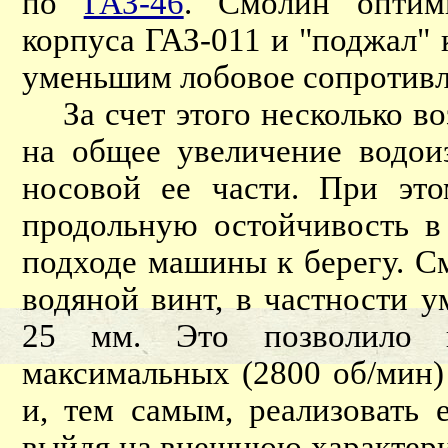
по
ГАЗ-46
. Смолин оптим
корпуса ГАЗ-011 и "поджал"
уменьшим лобовое сопротивл
За счет этого несколько воз
на общее увеличение водои
носовой ее части. При это
продольную остойчивость в
подходе машины к берегу. С
водяной винт, в частности 
25 мм. Это позволило п
максимальных (2800 об/мин)
и, тем самым, реализовать
выйдя на внешнюю характери