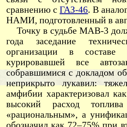
сравнению с
ГАЗ-46
. В анал
НАМИ, подготовленный в авгу
Точку в судьбе МАВ-3 долж
года заседание техниче
организации в составе
курировавшей все автоз
собравшимися с докладом об
неприкрыто лукавил: тяж
амфибии характеризовал ка
высокий расход топлива
«рациональным», а унифика
обозначил как 72–75% при в