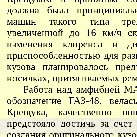
должна была принципиаль
машин такого типа тре
увеличенной до 16 км/ч ск
изменения клиренса в д
приспособленностью для раз
кузова планировалось пред
носилках, притягиваемых ре
Работа над амфибией МАВ-
обозначение ГАЗ-48, вела
Крещука, качественно нов
предстояло достичь за счет
создания оригинального куз