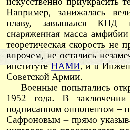
искусственно приукрасить т
Например, занижалась вел
плаву, завышался КПД гр
снаряженная масса амфибии 
теоретическая скорость не п
впрочем, не остались незам
институте
НАМИ
, и в Инже
Советской Армии.
Военные попытались откре
1952 года. В заключении 
подписанном оппонентом – п
Сафроновым – прямо указыва