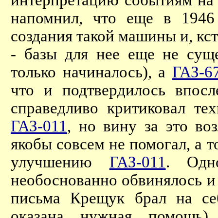
интерпретацию событиям на
напомнил, что еще в 1946 
создания такой машины и, кста
- базы для нее еще не сущ
только начиналось), а
ГАЗ-6
что и подтвердилось впосл
справедливо критиковал те
ГАЗ-011
, но вину за это во
якобы совсем не помогал, а т
улучшению
ГАЗ-011
. Одн
необоснованно обвинялось и 
письма Крещук брал на себ
оказана нужная помощь) 