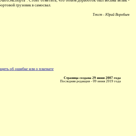
втоЭкспорта". Стоит отметить, что объем доработок был весьма велик -
ортовой грузовик в самосвал.
Текст - Юрий Воробьев
щить об ошибке или о плагиате
Страница создана 29 июня 2007 года
Последняя редакция - 09 июня 2019 года