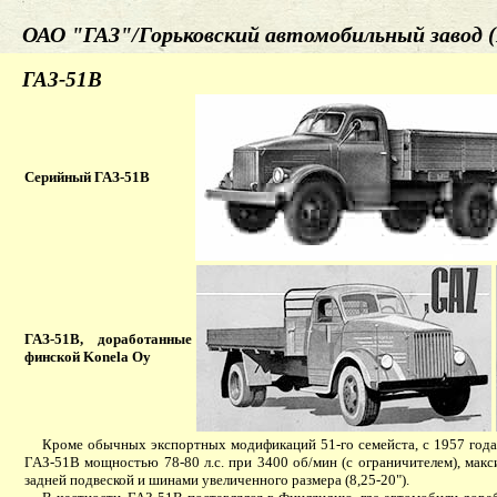
ОАО "ГАЗ"/Горьковский автомобильный завод (
ГАЗ-51В
Серийный ГАЗ-51В
ГАЗ-51В, доработанные
финской Konela Oy
Кроме обычных экспортных модификаций 51-го семейста, с 1957 года Г
ГАЗ-51В мощностью 78-80 л.с. при 3400 об/мин (с ограничителем), мак
задней подвеской и шинами увеличенного размера (8,25-20").