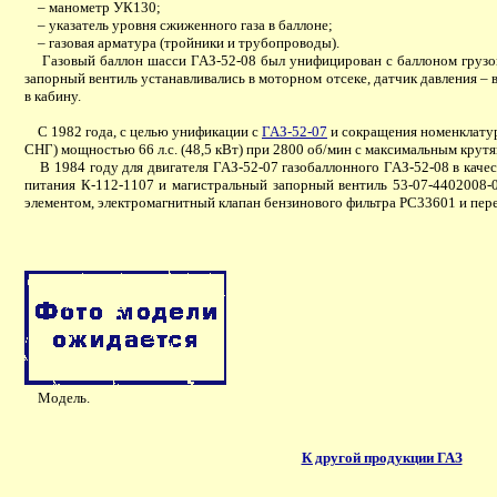
– манометр УК130;
– указатель уровня сжиженного газа в баллоне;
– газовая арматура (тройники и трубопроводы).
Газовый баллон шасси ГАЗ-52-08 был унифицирован с баллоном груз
запорный вентиль устанавливались в моторном отсеке, датчик давления – 
в кабину.
С 1982 года, с целью унификации с
ГАЗ-52-07
и сокращения номенклатур
СНГ) мощностью 66 л.с. (48,5 кВт) при 2800 об/мин с максимальным крут
В 1984 году для двигателя ГАЗ-52-07 газобаллонного ГАЗ-52-08 в каче
питания К-112-1107 и магистральный запорный вентиль 53-07-4402008-
элементом, электромагнитный клапан бензинового фильтра РС33601 и пер
Модель.
К другой продукции ГАЗ