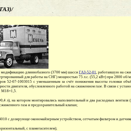
ГАЗ)/
– модификацию длиннобазного (3700 мм) шасси
ГАЗ-52-01
, работавшую на сжи
вертированный для работы на СНГ) мощностью 75 л.с. (55,2 кВт) при 2800 об
ндров 52-07-1003015 с уменьшенным за счёт понижения высоты головки объё
ости двигателя, обусловленного работой на сжиженном газе. В связи с устано
й М18×1,5.
,4 л), на котором монтировались наполнительный и два расходных вентиля (
 сжиженного газа и предохранительный клапан;
4010 с дозирующе-экономайзерным устройством, сетчатым фильтром и датчи
ризонтальный, с пламегасителем);