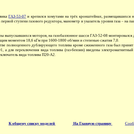
овика
ГАЗ-53-07
и крепился хомутами на трёх кронштейнах, размещавшихся н
в первой ступени газового редуктора, манометр и указатель уровня газа – на
ы выпускавшихся моторов, на газобаллонное шасси ГАЗ-52-08 монтировался 
ящим моментом 18,6 кГм при 1600-1800 об/мин и степенью сжатия 7,0.
стве полноценного дублирующего топлива кроме сжиженного газа был принят 
01, а для переключения вида топлива (газ-бензин) введены электромагнит
еключатель вида топлива П20-А2.
К общему списку моделей
На Главную страницу
Сооб