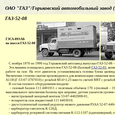
ОАО "ГАЗ"/Горьковский автомобильный завод (
ГАЗ-52-08
ГЗСА-893АБ
на шасси ГАЗ-52-08
С ноября 1976 по 1990 год Горьковский автозавод выпускал ГАЗ-52-08 
Эта машина оснащалась двигателем ГАЗ-52-08 (базовый
ГАЗ-52-01
, кон
работе на газе. На этот двигатель устанавливалась головка блока цили
Увеличение степени сжатия производилось для компенсации снижения мощн
А11Н (Г-53-07-3707010) с резьбой М14×1,25 вместо свечей М8Т с резьбо
В состав газового оборудования входили:
– газовый баллон 111.4401011 с полезным объёмом 170 л (полный – 190
максимального заполнения баллона при заправке, датчик указателя уровня
– магистральный запорный вентиль 53-07-4402008-01;
– испаритель газа жидкостный 111.4403010;
– двухступенчатый газовый редуктор низкого давления РЗАА 52-07-440
– карбюратор-смеситель К-126Д;
– карбюратор резервной системы питания К-112-1107 (однокамерный, го