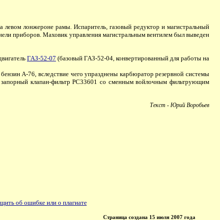
а левом лонжероне рамы. Испаритель, газовый редуктор и магистральный
 панели приборов. Маховик управления магистральным вентилем был выведен
двигатель
ГАЗ-52-07
(базовый ГАЗ-52-04, конвертированный для работы на
бензин А-76, вследствие чего упразднены карбюратор резервной системы
ный запорный клапан-фильтр РС33601 со сменным войлочным фильтрующим
Текст - Юрий Воробьев
щить об ошибке или о плагиате
Страница создана 15 июля 2007 года