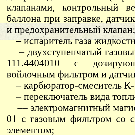
клапанами, контрольный ве
баллона при заправке, датчи
и предохранительный клапан
– испаритель газа жидкост
– двухступенчатый газовый
111.4404010 с дозирующе
войлочным фильтром и датчи
– карбюратор-смеситель К-
– переключатель вида топл
–– электромагнитный магис
01 с газовым фильтром со
элементом;