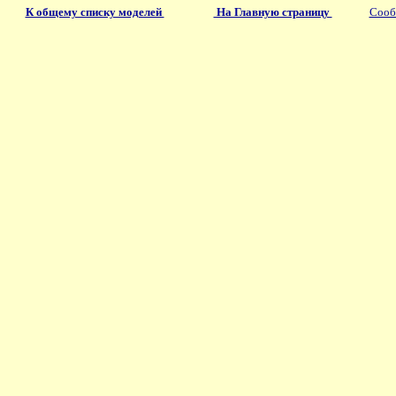
К общему списку моделей
На Главную страницу
Сооб