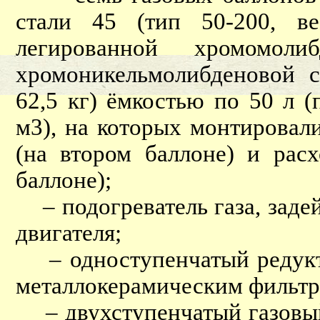
стали 45 (тип 50-200, в
легированной хромомо
хромоникельмолибденовой 
62,5 кг) ёмкостью по 50 л 
м3), на которых монтировал
(на втором баллоне) и рас
баллоне);
– подогреватель газа, заде
двигателя;
– одноступенчатый редукто
металлокерамическим фильтр
– двухступенчатый газовый