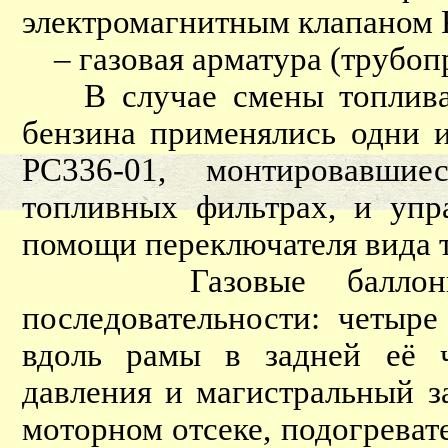
электромагнитным клапаном 
– газовая арматура (трубопр
В случае смены топлива д
бензина применялись одни 
РС336-01, монтировавши
топливных фильтрах, и упр
помощи переключателя вида 
Газовые баллоны р
последовательности: четыр
вдоль рамы в задней её ч
давления и магистральный з
моторном отсеке, подогреват