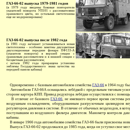
ГАЗ-66-02 выпуска 1979-1981 годов
(в 1979 году введены боковые повторители
указателей поворота УП101 с рассеивателями
оранжевого цвета, но остальная светотехника
еще не модернизирована)
ГАЗ-66-02 выпуска после 1982 года
(в 1981 году начинает устанавливаться новая
светотехника - особенно заметны двухцветные
двухсекционные передние фонари ПФ133-А
(указатели поворота) в верхней секции с
оранжевым рассеивателем и в нижней секции с
бесцветным рассеивателем;
с начала 1982 года прекращена установка
эмблемы Государственного знака качества на
передней панели кабины)
Одновременно с базовым автомобилем семейства
ГАЗ-66
в 1964 году бы
Автомобили ГАЗ-66А оснащались лебёдкой с предельным тяговым усилием
стороне картера КПП. Привод редуктора лебёдки осуществлялся с помощ
В отличие от базового
ГАЗ-66
, не имевшего первое время системы р
воздушным охлаждением, оборудованным разгрузочным цилиндром впус
регулятором давления в системе. В отличие от обычных вездеходов, в ко
поступавшим из воздушного фильтра двигателя. Манометр контроля дав
кабины.
В январе 1966 года автомобилям семейства ГАЗ-66 были присвоены новы
Выпуск ГАЗ-66-02 продолжался до 1985 года, когда он уступил свое ме