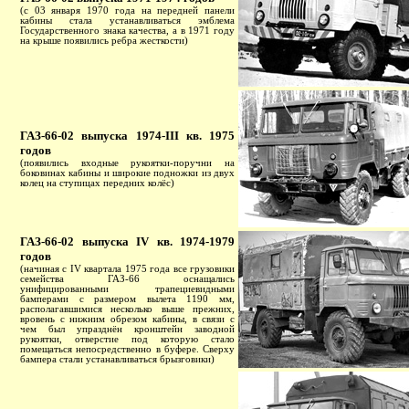
(с 03 января 1970 года на передней панели
кабины стала устанавливаться эмблема
Государственного знака качества, а в 1971 году
на крыше появились ребра жесткости)
ГАЗ-66-02 выпуска 1974-III кв. 1975
годов
(появились входные рукоятки-поручни на
боковинах кабины и широкие подножки из двух
колец на ступицах передних колёс)
ГАЗ-66-02 выпуска IV кв. 1974-1979
годов
(начиная с IV квартала 1975 года все грузовики
семейства ГАЗ-66 оснащались
унифицированными трапециевидными
бамперами с размером вылета 1190 мм,
располагавшимися несколько выше прежних,
вровень с нижним обрезом кабины, в связи с
чем был упразднён кронштейн заводной
рукоятки, отверстие под которую стало
помещаться непосредственно в буфере. Сверху
бампера стали устанавливаться брызговики)