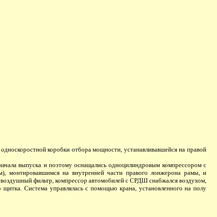
 односкоростной коробки отбора мощности, устанавливавшейся на правой
 начала выпуска и поэтому оснащались одноцилиндровым компрессором с
м), монтировавшимся на внутренней части правого лонжерона рамы, и
ый воздушный фильтр, компрессор автомобилей с СРДШ снабжался воздухом,
 щитка. Система управлялась с помощью крана, установленного на полу