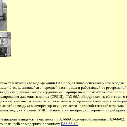
л начат выпуск и его модификации ГАЗ-66А, отличавшейся наличием лебёдки.
 4,5 тс, крепившейся в передней части рамы и работавшей от реверсивной
ью двух карданных валов с карданными шарнирами и промежуточной опорой.
егулирования давления в шинах (СРДШ), ГАЗ-66А оборудовались ей с самого
кного клапана, а также комплектовались воздушным баллоном (ресиверо
торых отбор воздуха в компрессор осуществлялся через собственный отдельн
ления воздуха в шинах МД6 располагался по правую сторону от приборного
е цифровые индексы: в частности, ГАЗ-66А получил обозначение ГАЗ-66-02.
сто на конвейере модернизированному
ГАЗ-66-12
.