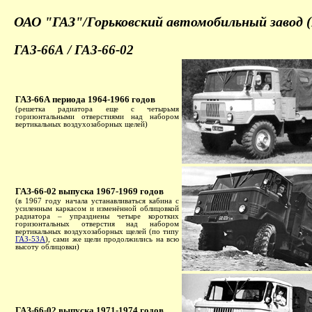
ОАО "ГАЗ"/Горьковский автомобильный завод (
ГАЗ-66А / ГАЗ-66-02
ГАЗ-66А периода 1964-1966 годов
(решетка радиатора еще с четырьмя
горизонтальными отверстиями над набором
вертикальных воздухозаборных щелей)
ГАЗ-66-02 выпуска 1967-1969 годов
(в 1967 году начала устанавливаться кабина с
усиленным каркасом и изменённой облицовкой
радиатора – упразднены четыре коротких
горизонтальных отверстия над набором
вертикальных воздухозаборных щелей (по типу
ГАЗ-53А
), сами же щели продолжились на всю
высоту облицовки)
ГАЗ-66-02 выпуска 1971-1974 годов