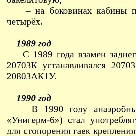
– на боковинах кабины поя
четырёх.
1989 год
С 1989 года взамен заднего
20703К устанавливался 2070
20803АК1У.
1990 год
В 1990 году анаэробный к
«Унигерм-6») стал употребля
для стопорения гаек креплени