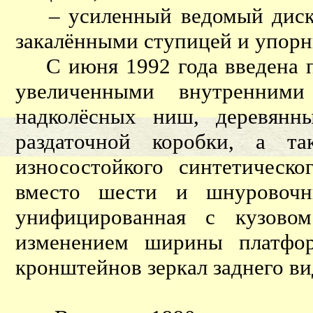
– усиленный ведомый диск с
закалёнными ступицей и упор
С июня 1992 года введена пл
увеличенными внутренним
надколёсных ниш, деревянн
раздаточной коробки, а т
износостойкого синтетическ
вместо шести и шнуровочны
унифицированная с кузов
изменением ширины платфо
кронштейнов зеркал заднего ви