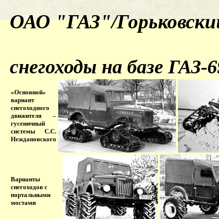
ОАО "ГАЗ"/Горьковский
снегоходы на базе ГАЗ-6
«Основной»
вариант
снегоходного
движителя –
гусеничный
системы С.С.
Неждановского
Варианты
снегоходов с
портальными
мостами