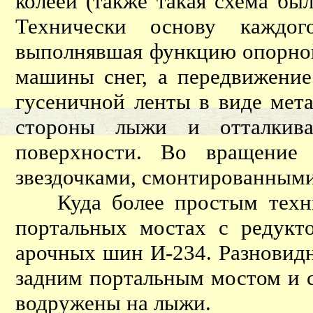
колеей (также такая схема б
Технически основу каждог
выполнявшая функцию опорной
машины снег, а передвижение
гусеничной ленты в виде мет
стороны лыжи и отталкив
поверхности. Во вращение 
звездочками, смонтированными
Куда более простым технич
портальных мостах с редукт
арочных шин И-234. Разновидн
задним портальным мостом и с
водружены на лыжи.