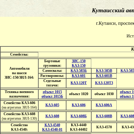
Кутаисский ав
г.Кутаиси, проспе
Истор
К п
Семейства:
Бортовые
ЗИС-150
грузовики:
КАЗ-150
Автомобили
Самосвалы:
КАЗ-585Б
КАЗ-585В
КАЗ-58
на шасси
Растворовозы:
КАЗ-601
КАЗ-601В
ЗИС-150/ЗИЛ-164:
Седельные
КАЗ-120Т
КАЗ-120Т3
тягачи:
Техника военного
объект 1015
объект 1
объект 1020
объект 1030
назначения:
объект 1015Б
объект 1
Семейство КАЗ-606
КАЗ-605
КАЗ-606
КАЗ-606А
(на агрегатах ЗИЛ-164)
Семейство КАЗ-608
КАЗ-608
КАЗ-608Б
КАЗ-608В
КАЗ-60
(на агрегатах ЗИЛ-130)
Семейство
КАЗ-4540
КАЗ-4440
КАЗ-4570
КАЗ-43
КАЗ-4540:
КАЗ-4540-01
КАЗ-44402