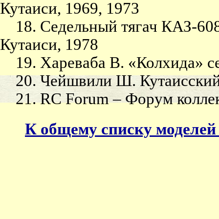
Кутаиси, 1969, 1973
18. Седельный тягач КАЗ-608В
Кутаиси, 1978
19. Хареваба В. «Колхида» сег
20. Чейшвили Ш. Кутаисский т
21. RC Forum – Форум колле
К общему списку моделе