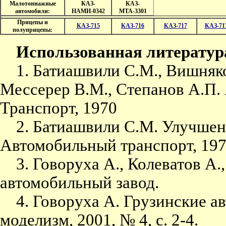
Малотоннажные
КАЗ-
КАЗ-
автомобили:
НАМИ-0342
МТА-3301
Прицепы и
КАЗ-715
КАЗ-716
КАЗ-717
КАЗ-71
полуприцепы:
Использованная литератур
1. Батиашвили С.М., Вишняко
Мессерер В.М., Степанов А.П.
Транспорт, 1970
2. Батиашвили С.М. Улучшение
Автомобильный транспорт, 19
3. Говоруха А., Колеватов А.
автомобильный завод.
4. Говоруха А. Грузинские а
моделизм, 2001, № 4, с. 2-4.