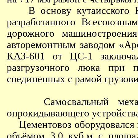
В основу кутаисского КАЗ
разработанного Всесоюзным
дорожного машиностроени
авторемонтным заводом «Ар
КАЗ-601 от ЦС-1 заключал
разгрузочного люка при 
соединенных с рамой грузов
Самосвальный механизм
опрокидывающего устройства
Цементовоз оборудовался ме
объёмом 3,0 куб.м с площа