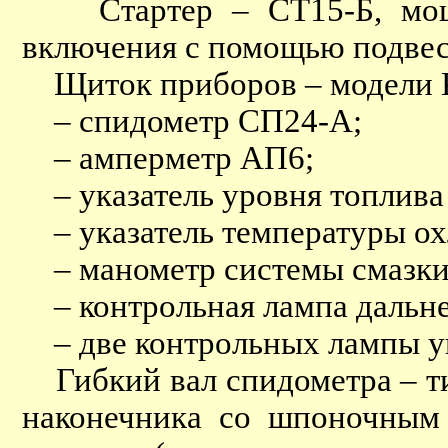
Стартер – СТ15-Б, мощно
включения с помощью подвес
Щиток приборов – модели К
– спидометр СП24-А;
– амперметр АП6;
– указатель уровня топлива
– указатель температуры о
– манометр системы смазки
– контрольная лампа дальнег
– две контрольных лампы ук
Гибкий вал спидометра – ти
наконечника со шпоночным 