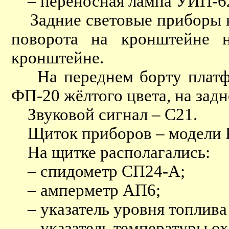
– переносная лампа УИП-620
Задние световые приборы кр
поворота на кронштейне н
кронштейне.
На переднем борту платфор
ФП-20 жёлтого цвета, на задн
Звуковой сигнал – С21.
Щиток приборов – модели 
На щитке располагались:
– спидометр СП24-А;
– амперметр АП6;
– указатель уровня топлива
– указатель температуры о