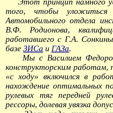
Этот принцип намного уско
того, чтобы уложиться 
Автомобильного отдела ин
В.Ф. Родионова, квалифи
работавшего с Г.А. Сонкины
базе
ЗИСа
и
ГАЗа
.
Мы с Василием Федорович
конструкторским работам, п
«с ходу» включился в рабо
нахождение оптимальных по
рулевых тяг передней рул
рессоры, долевая увязка допу