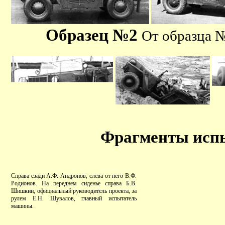
Образец №2
От образца №
Фрагменты исп
Справа сзади А.Ф. Андронов, слева от него В.Ф.
Родионов. На переднем сиденье справа Б.В.
Шишкин, официальный руководитель проекта, за
рулем Е.Н. Шувалов, главный испытатель
машины.