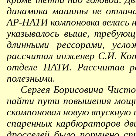
динамика машины не отлича
АР-НАТИ компоновка велась н
указывалось выше, требующ
длинными рессорами, усл
рассчитал инженер С.И. Кот
отделе НАТИ. Рассчитав ра
полезными.
Сергея Борисовича Чистозв
найти пути повышения мощ
скомпоновал новую впускную 
спаренных карбюраторов д
дросселей было поручено сп