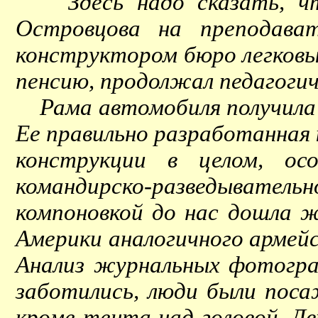
Здесь надо сказать, что 
Островцова на преподават
конструктором бюро легков
пенсию, продолжал педагоги
Рама автомобиля получила с
Ее правильно разработанная
конструкции в целом, ос
командирско-разведывате
компоновкой до нас дошла 
Америки аналогичного армей
Анализ журнальных фотогра
заботились, люди были поса
кроме тента над головой. Дв