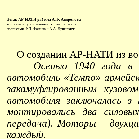
Эскиз АР-НАТИ работы А.Ф. Андронова
тот самый упоминаемый в тексте эскиз – с
подписями Ф.П. Фомина и А.А. Душкевича
О создании АР-НАТИ из вос
Осенью 1940 года в НАТ
автомобиль «Темпо» армейс
закамуфлированным кузово
автомобиля заключалась в
монтировались два силовых
передача). Моторы – двухц
каждый.