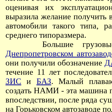
оценивая их эксплуатацио
выразила желание получить 
автомобили такого типа, р
среднего типоразмера.
Большие грузовые а
Днепропетровском автозавод
они получили обозначение
Д
течение 11 лет последовате
ЗИС
и
БАЗ
. Малый плава
создать НАМИ - эта машина 
впоследствии, после ряда су
на Горьковском автозаводе п