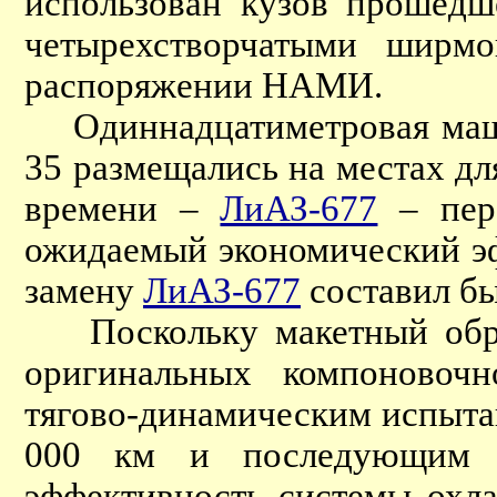
использован кузов прошед
четырехстворчатыми ширм
распоряжении НАМИ.
Одиннадцатиметровая машин
35 размещались на местах для
времени –
ЛиАЗ-677
– пере
ожидаемый экономический эф
замену
ЛиАЗ-677
составил бы
Поскольку макетный образ
оригинальных компоновочн
тягово-динамическим испытан
000 км и последующим д
эффективность системы охла