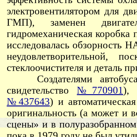
электровентилятором для дв
ГМП), заменен двигател
гидромеханическая коробка 
исследовалась обзорность Н
неудовлетворительной, п
стеклоочистителя и деталь п
Создателями автобуса бы
свидетельство
№770901
),
№437643
) и автоматическа
оригинальность (а может и 
сцены» и в полуразобранном
пока в 1979 году не был ути