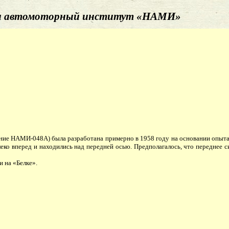
й и автомоторный институт «НАМИ»
е НАМИ-048А) была разработана примерно в 1958 году на основании опыта,
о вперед и находились над передней осью. Предполагалось, что переднее си
 на «Белке».