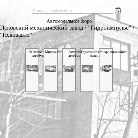
Автомодельное бюро
Псковский механический завод / "Гидроимпульс" /
"Псковавто"
Бескапотные
Микроавтобусы
Вахтовые
Грузопассажирские
Микроавтомобили
автобусы
автобусы
машины