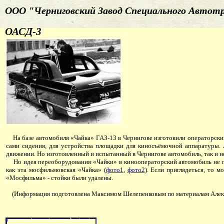
ООО "Черниговский Завод Специального Автот
ОАСД-3
На базе автомобиля «Чайка» ГАЗ-13 в Чернигове изготовили операторский
сами сидения, для устройства площадки для киносъёмочной аппаратуры. А
движении. Но изготовленный и испытанный в Чернигове автомобиль, так и н
Но идея переоборудования «Чайки» в кинооператорский автомобиль не пр
как эта мосфильмовская «Чайка» (
фото1
,
фото2
). Если приглядеться, то 
«Мосфильма» - стойки были удалены.
(Информация подготовлена Максимом Шелепенковым по материалам Алекса