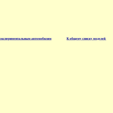
 экспериментальным автомобилям
К общему списку моделей