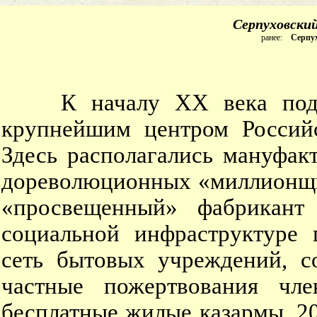
Серпуховски
ранее:
Серпу
К началу ХХ века подмо
крупнейшим центром Российс
Здесь располагались мануфак
дореволюционных «миллионщи
«просвещенный» фабрикант
социальной инфраструктуре 
сеть бытовых учреждений, с
частные пожертвования чле
бесплатные жилые казармы, 2