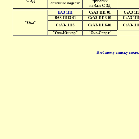
С-3Д
грузовик
опытные модели:
на базе С-3Д
ВАЗ-1111
СеАЗ-1111-01
СеАЗ-111
ВАЗ-11113-01
СеАЗ-11113-01
СеАЗ-111
"Ока"
СеАЗ-11116
СеАЗ-11116-01
СеАЗ-111
"Ока-Юниор"
"Ока-Спорт"
К общему списку моде