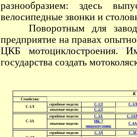
разнообразием: здесь выпу
велосипедные звонки и столов
Поворотным для завода м
предприятие на правах опытн
ЦКБ мотоциклостроения. Им
государства создать мотоколяс
К п
Семейства:
серийные модели:
С-1Л
С-3Л
С-1Л
опытные модели:
С-2Л
серийные модели:
С-3А
С-3А
С-3А
МК-7
опытные модели:
С-4А
микрогрузовик
серийные модели:
С-3Д
С-3Е