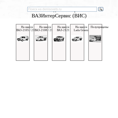
Автомодельное бюро
ВАЗИнтерСервис (ВИС)
На шасси
На шасси
На шасси
На шасси
Полуприцепы
ВАЗ-2105 / 2107
ВАЗ-2108 / 2109
ВАЗ-2121
Lada Granta