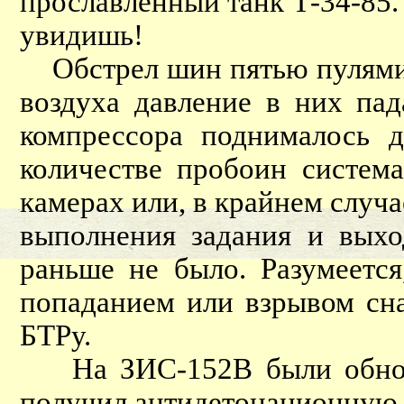
прославленный танк Т-34-85.
увидишь!
Обстрел шин пятью пулями к
воздуха давление в них пад
компрессора поднималось 
количестве пробоин система
камерах или, в крайнем случа
выполнения задания и вых
раньше не было. Разумеется
попаданием или взрывом сна
БТРу.
На ЗИС-152В были обновле
получил антидетонационную 