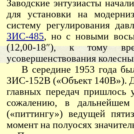
Заводские энтузиасты начал
для установки на модерн
систему регулирования дав
ЗИС-485
, но с новыми вос
(12,00-18″), к тому 
усовершенствования колесн
В середине 1953 года был
ЗИС-152В («Объект 140В»). Д
главных передач пришлось 
сожалению, в дальнейшем
(«питтингу») ведущей пяти
момент на полуосях значител