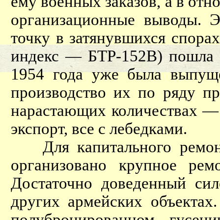
ему военных заказов, а в от
организационные выводы. Э
точку в затянувшихся спора
индекс — БТР-152В) пошла б
1954 года уже была выпущ
производство их по ряду пр
нарастающих количествах — 
экспорт, все с лебедками.
Для капитального ремонта
организовано крупное рем
Достаточно доведенный си
других армейских объектах
полубронированном гусен