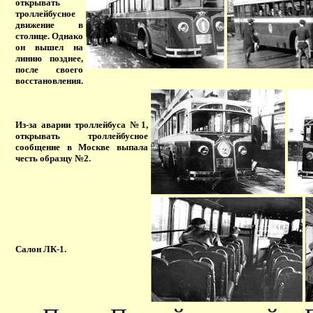
открывать
троллейбусное
движение в
столице. Однако
он вышел на
линию позднее,
после своего
восстановления.
Из-за аварии троллейбуса №1,
открывать троллейбусное
сообщение в Москве выпала
честь образцу №2.
Салон ЛК-1.