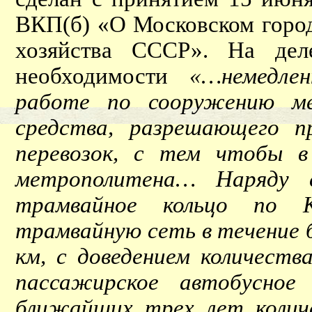
ВКП(б) «О Московском город
хозяйства СССР». На де
необходимости
«…немедле
работе по сооружению ме
средства, разрешающего п
перевозок, с тем чтобы в
метрополитена… Наряду 
трамвайное кольцо по К
трамвайную сеть в течение 
км, с доведением количеств
пассажирское автобусное
ближайших трех лет колич