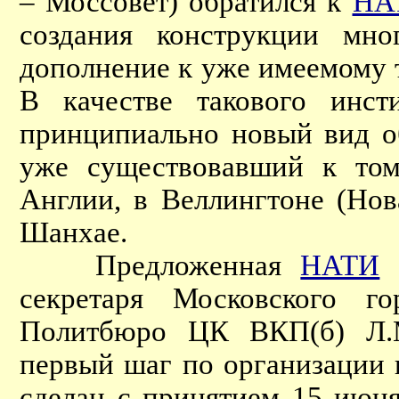
– Моссовет) обратился к
НА
создания конструкции мно
дополнение к уже имеемому 
В качестве такового инст
принципиально новый вид о
уже существовавший к том
Англии, в Веллингтоне (Нов
Шанхае.
Предложенная
НАТИ
и
секретаря Московского г
Политбюро ЦК ВКП(б) Л.М.
первый шаг по организации 
сделан с принятием 15 июн