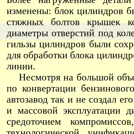
изменены: блок цилиндров б
стяжных болтов крышек к
диаметры отверстий под кол
гильзы цилиндров были сохр
для обработки блока цилинд
линии.
Несмотря на большой объе
по конвертации бензиновог
автозавод так и не создал е
и массовой эксплуатации д
средоточием компромиссов
технологической унификац