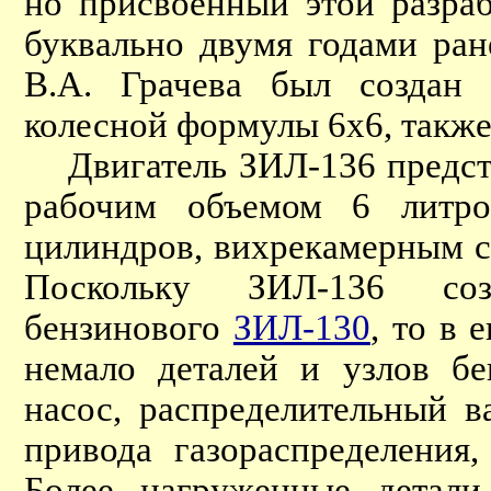
но присвоенный этой разра
буквально двумя годами ра
В.А. Грачева был создан
колесной формулы 6х6, такж
Двигатель ЗИЛ-136 предста
рабочим объемом 6 литро
цилиндров, вихрекамерным с
Поскольку ЗИЛ-136 соз
бензинового
ЗИЛ-130
, то в 
немало деталей и узлов бе
насос, распределительный в
привода газораспределения
Более нагруженные детали