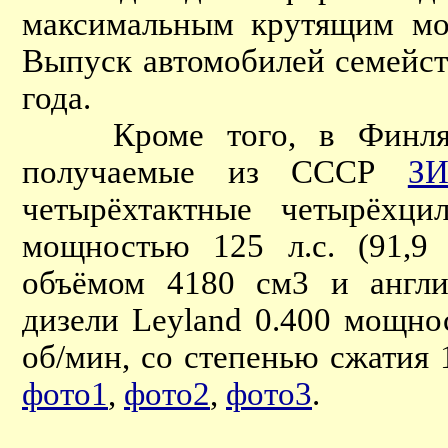
максимальным крутящим мо
Выпуск автомобилей семейс
года.
Кроме того, в Финлян
получаемые из СССР
ЗИ
четырёхтактные четырёхци
мощностью 125 л.с. (91,9
объёмом 4180 см3 и англи
дизели Leyland 0.400 мощнос
об/мин, со степенью сжатия 
фото1
,
фото2
,
фото3
.