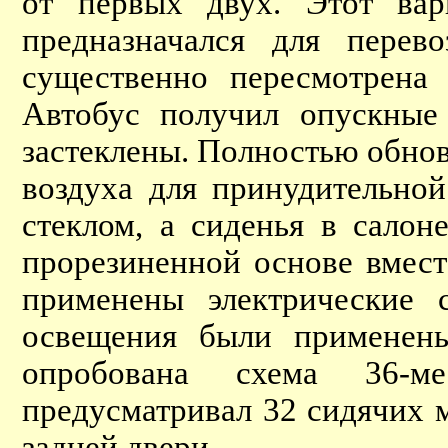
от первых двух. Этот вар
предназначался для перев
существенно пересмотрена
Автобус получил опускные
застеклены. Полностью обнов
воздуха для принудительно
стеклом, а сиденья в сало
прорезиненной основе вмест
применены электрические с
освещения были применены
опробована схема 36-ме
предусматривал 32 сидячих 
задней двери.