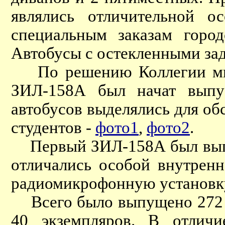
являлись отличительной о
специальным заказам город
Автобусы с остекленными за
По решению Коллегии мини
ЗИЛ-158А был начат выпус
автобусов выделялись для о
студентов -
фото1
,
фото2
.
Первый ЗИЛ-158А был выпущ
отличались особой внутренн
радиомикрофонную установк
Всего было выпущено 272 эк
40 экземпляров. В отли