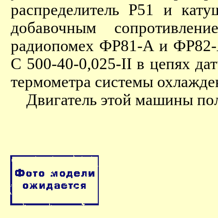
распределитель Р51 и кату
добавочным сопротивлен
радиопомех ФР81-А и ФР82-
С 500-40-0,025-II в цепях д
термометра системы охлажде
Двигатель этой машины пол