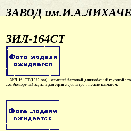
ЗАВОД им.И.А.ЛИХАЧ
ЗИЛ-164СТ
ЗИЛ-164СТ (1960 год) – опытный бортовой длиннобазный грузовой авто
л.с. Экспортный вариант для стран с сухим тропическим климатом.