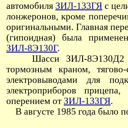
автомобиля
ЗИЛ-133ГЯ
с цел
лонжеронов, кроме попереч
оригинальными. Главная пере
(гипоидная) была примене
ЗИЛ-8Э130Г
.
Шасси ЗИЛ-8Э130Д2 обо
тормозным краном, тягово-
электровыводами для под
электроприборов прицепа,
оперением от
ЗИЛ-133ГЯ
.
В августе 1985 года было п