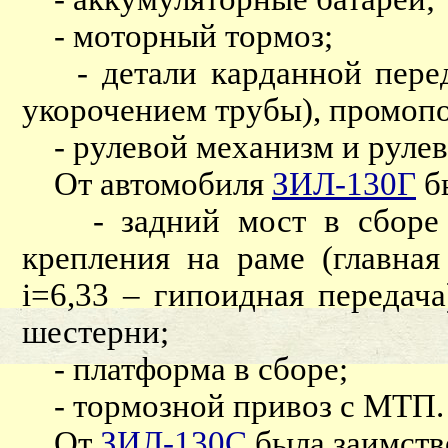
- моторный тормоз;
- детали карданной переда
укорочением трубы), промопо
- рулевой механизм и рулев
От автомобиля
ЗИЛ-130Г
б
- задний мост в сборе с
крепления на раме (главна
i=6,33 – гипоидная передач
шестерни;
- платформа в сборе;
- тормозной привоз с МТП.
От
ЗИЛ-130С
была заимство