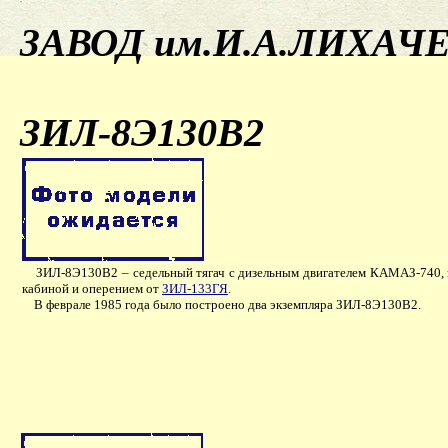
ЗАВОД им.И.А.ЛИХАЧ
ЗИЛ-8Э130В2
ЗИЛ-8Э130В2 – седельный тягач с дизельным двигателем КАМАЗ-740, кол
кабиной и оперением от
ЗИЛ-133ГЯ
.
В феврале 1985 года было построено два экземпляра ЗИЛ-8Э130В2.