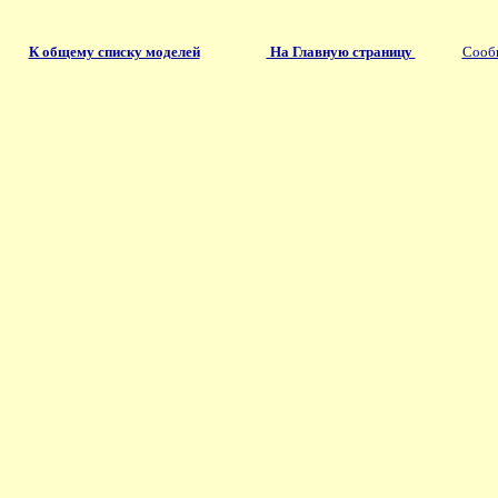
К общему списку моделей
На Главную страницу
Сообщ