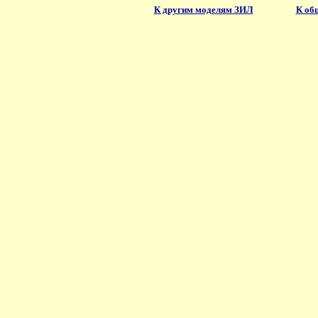
К другим моделям ЗИЛ
К об