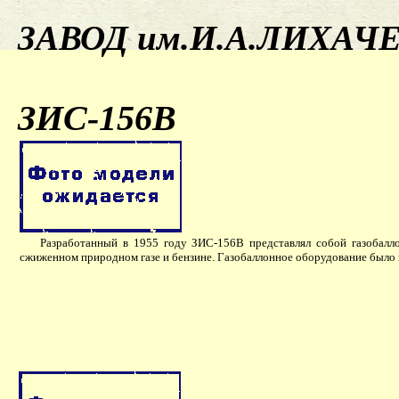
ЗАВОД им.И.А.ЛИХАЧ
ЗИС-156В
Разработанный в 1955 году ЗИС-156В представлял собой газобалл
сжиженном природном газе и бензине. Газобаллонное оборудование было