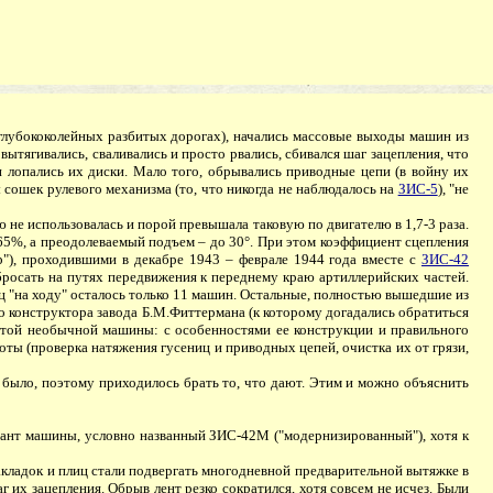
, глубококолейных разбитых дорогах), начались массовые выходы машин из
вытягивались, сваливались и просто рвались, сбивался шаг зацепления, что
 лопались их диски. Мало того, обрывались приводные цепи (в войну их
ы сошек рулевого механизма (то, что никогда не наблюдалось на
ЗИС-5
), "не
не использовалась и порой превышала таковую по двигателю в 1,7-3 раза.
а 65%, а преодолеваемый подъем – до 30°. При этом коэффициент сцепления
р"), проходившими в декабре 1943 – феврале 1944 года вместе с
ЗИС-42
бросать на путях передвижения к переднему краю артиллерийских частей.
ц "на ходу" осталось только 11 машин. Остальные, полностью вышедшие из
го конструктора завода Б.М.Фиттермана (к которому догадались обратиться
 этой необычной машины: с особенностями ее конструкции и правильного
ты (проверка натяжения гусениц и приводных цепей, очистка их от грязи,
 было, поэтому приходилось брать то, что дают. Этим и можно объяснить
ант машины, условно названный ЗИС-42М ("модернизированный"), хотя к
адок и плиц стали подвергать многодневной предварительной вытяжке в
их зацепления. Обрыв лент резко сократился, хотя совсем не исчез. Были