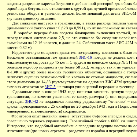
введены разрезные каретки бегунков с добавочной рессорой для обоих б
одной пары бегунков по отношению к другой для лучшей приспособляемост
резиновых ободов и усиления дисков. Более мощный двигатель ЗИС-5М 
улучшил динамику машины.
Для снижения нагрузок в трансмиссии, а также расхода топлива умень
(динамический фактор упал с 0,628 до 0,591), но их по-прежнему не хвата
В коробке передач была введена блокировка включения третьей, наибо
передаточным числом около 2,5, но это означало бы создание новой ко
скамейками на 12-16 человек, и даже на 24. Собственная масса ЗИС-42М во
вместо 0,32 м).
Недостаточную мощность двигателя по-прежнему восполнить было нечем
Несколько остававшихся там двигателей
ЗИС-16
погоды не делали, хотя 
максимальную скорость до 45 км/ч. С трудом на воинском складе № 511 н
большой недобор мощности (не более 58 л.с.), которую так и не удалос
Я-13Ф и других более важных гусеничных объектов, осваивался с трудо
неплохих сцепных возможностей не хватало не столько мощности, сколько
этого диапазона до 14,83 (путем установки на одном из ЗИС-42М демульти
силовых агрегатов от
ЗИС-5
, не говоря уже о цепной передаче и гусенице.
Сделанные еще в январе 1943 года попытки заменить цепную переда
трансмиссии, но заметно увеличили ее массу, размеры (а они определял
ситуация:
ЗИС-42
не поддавался никакому радикальному "лечению" – ск
крюке, проводившиеся с 25 октября по 26 декабря 1943 года в Подмоско
маневренность, экономичность) сохранились.
Фронтовой опыт выявил и новые: отсутствие буферов впереди и сзади, 
совершенно терялось управление). Гарантийный пробег в 6000 км никог
Интересно, что подобный автомобиль с передним ведущим мостом на о
изготовления (два новых агрегата – раздаточная коробка и передний ведущ