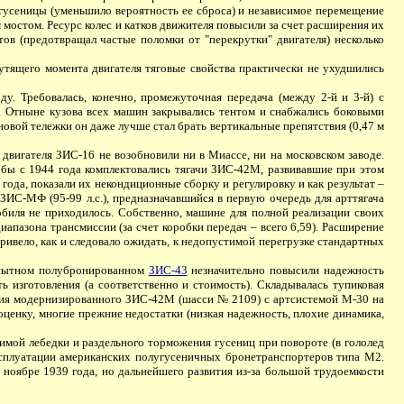
 гусеницы (уменьшило вероятность ее сброса) и независимое перемещение
мостом. Ресурс колес и катков движителя повысили за счет расширения их
в (предотвращал частые поломки от "перекрутки" двигателя) несколько
тящего момента двигателя тяговые свойства практически не ухудшились
у. Требовалась, конечно, промежуточная передача (между 2-й и 3-й) с
м. Отныне кузова всех машин закрывались тентом и снабжались боковыми
 новой тележки он даже лучше стал брать вертикальные препятствия (0,47 м
игателя ЗИС-16 не возобновили ни в Миассе, ни на московском заводе.
кобы с 1944 года комплектовались тягачи ЗИС-42М, развивавшие при этом
ода, показали их некондиционные сборку и регулировку и как результат –
ЗИС-МФ (95-99 л.с.), предназначавшийся в первую очередь для арттягача
обиля не приходилось. Собственно, машине для полной реализации своих
апазона трансмиссии (за счет коробки передач – всего 6,59). Расширение
привело, как и следовало ожидать, к недопустимой перегрузке стандартных
опытном полубронированном
ЗИС-43
незначительно повысили надежность
ь изготовления (а соответственно и стоимость). Складывалась тупиковая
ния модернизированного ЗИС-42М (шасси № 2109) с артсистемой М-30 на
ценку, многие прежние недостатки (низкая надежность, плохие динамика,
мой лебедки и раздельного торможения гусениц при повороте (в гололед
эксплуатации американских полугусеничных бронетранспортеров типа М2.
 ноябре 1939 года, но дальнейшего развития из-за большой трудоемкости