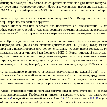
алансиров в каждой. Это позволило сохранять постоянное удлинение контура
и гусениц к неровностям дороги. Несколько увеличился и клиренс под задним 
(76-77 л.с.) с карбюратором МКЗ-10 и ограничителем максимальных оборото
шили передаточное число в цепном приводе до 1,583. Ввиду возросшего кру
ло при хорошем сцеплении с грунтом.
лее употребительной передачи, что прекратило ее "выскакивание" на ход
робки, освоение которой в условиях военного времени выглядело нереальны
зросла на 227 кг, что практически не отразилось на его проходимости, а из-за
. Производство применявшегося ранее на опытных образцах автобусного дв
и породили легенды о более мощном двигателе ЗИС-42 (84 л.с.), которым я
ашли пару новых моторов ЗИС-16, но испытания, проведенные в феврале 1944 г
ь повысить перерегулировкой карбюратора МКЗ-6. Новый миасский двигатель 
м, и рассчитывать на него создателям малоудачного полугусеничного автом
 крутящего момента на ведущих звездочках, то есть достаточного силового ди
пликатора от "Студебекера") увеличило силу тяги по грунту до 4425 кгс, но 
чу на карданную (с двумя коническими редукторами на каждый борт) на 
и боковые габариты всей машины, и так немалые) и, кроме того, трудоемкост
азывалась порочность конструктивной концепции. Это и подтвердили испыта
вье. И хотя заложенные в него усовершенствования получили положительную о
плохой буксирный прибор, большая погрузочная высота, отсутствие необходи
да не выдерживался. Требовался и привод на передние колеса – по опыту 
снове
К-2
и задней гусеничной тележкой от
"ВЗ"
был построен в
НАТИ
еще в
ий мост) не получил. А в войну освоение его было тем более нереально.