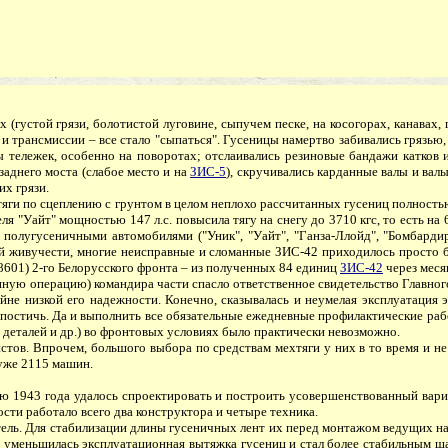
 (густой грязи, болотистой луговине, сыпучем песке, на косогорах, канавах
и трансмиссии – все стало "сыпаться". Гусеницы намертво забивались грязью, 
 тележек, особенно на поворотах; отслаивались резиновые бандажи катков и
заднего моста (слабое место и на
ЗИС-5
), скручивались карданные валы и вал
их грязи.
яги по сцеплению с грунтом в целом неплохо рассчитанных гусениц полностью 
ля "Уайт" мощностью 147 л.с. повысила тягу на снегу до 3710 кгс, то есть н
 полугусеничными автомобилями ("Уник", "Уайт", "Ганза-Ллойд", "Бомбарди
кой живучести, многие неисправные и сломанные ЗИС-42 приходилось просто 
48601) 2-го Белорусского фронта – из полученных 84 единиц
ЗИС-42
через меся
рванную операцию) командира части спасло ответственное свидетельство Главно
йне низкой его надежности. Конечно, сказывалась и неумелая эксплуатация
 постичь. Да и выполнить все обязательные ежедневные профилактические рабо
деталей и др.) во фронтовых условиях было практически невозможно.
стов. Впрочем, большого выбора по средствам мехтяги у них в то время и не
 уже 2115 машин.
 1943 года удалось спроектировать и построить усовершенствованный вари
ти работало всего два конструктора и четыре техника.
. Для стабилизации длины гусеничных лент их перед монтажом ведущих накл
 уменьшилась эксплуатационная вытяжка гусениц и стал более стабильным шаг 