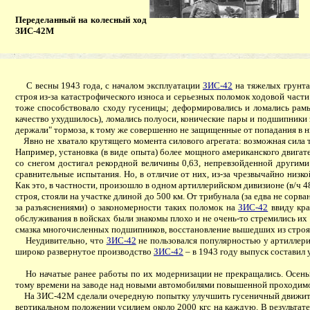
Переделанный на колесный ход
ЗИС-42М
С весны 1943 года, с началом эксплуатации
ЗИС-42
на тяжелых грунтах
строя из-за катастрофического износа и серьезных поломок ходовой части 
тоже способствовало сходу гусеницы; деформировались и ломались рамы
качество ухудшилось), ломались полуоси, конические пары и подшипники 
держали" тормоза, к тому же совершенно не защищенные от попадания в н
Явно не хватало крутящего момента силового агрегата: возможная сила т
Например, установка (в виде опыта) более мощного американского двигате
со снегом достигал рекордной величины 0,63, непревзойденной другими
сравнительные испытания. Но, в отличие от них, из-за чрезвычайно низ
Как это, в частности, произошло в одном артиллерийском дивизионе (в/ч 
строя, стояли на участке длиной до 500 км. От трибунала (за едва не со
за разъяснениями) о закономерности таких поломок на
ЗИС-42
ввиду кра
обслуживания в войсках были знакомы плохо и не очень-то стремились их
смазка многочисленных подшипников, восстановление вышедших из строя 
Неудивительно, что
ЗИС-42
не пользовался популярностью у артиллери
широко развернутое производство
ЗИС-42
– в 1943 году выпуск составил
Но начатые ранее работы по их модернизации не прекращались. Осенью
тому времени на заводе над новыми автомобилями повышенной проходимос
На ЗИС-42М сделали очередную попытку улучшить гусеничный движитель
вертикальном положении усилием около 2000 кгс на каждую. В результате