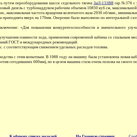
 путем переоборудования шасси седельного тягача
ЗиЛ-133ВЯ
гар.№376 с у
овый дизель с турбонаддувом рабочим объемом 10850 куб.см, максимальной м
ин., максимальная частота вращения коленчатого вала 2930 об/мин., минималь
ла приподнята вверх на 170мм. Оперение было выполнено по интегральной схе
ючение: «Для повышения конкурентоспособности и значительного улучше
 улучшения плавности хода, применения современной кабины со спальным ме
ований ГОСТ и международных рекомендаций.
. с соответствующим снижением удельных расходов топлива.
одства с этим копытным. В 1988 году на машину была установлена новая каб
отив сегодняшних 600мм), но в целом машина стала очень похожа на своего 
К общему списку моделей
На Главную страницу
Сооб