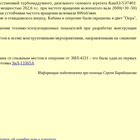
становкой турбонаддувного, дизельного силового агрегата КамАЗ-5Э7403.
ощностью 262,6 л.с. при частоте вращения коленчатого вала 2600(+30 -50)
ная устойчивая частота вращения коленвала 600об/мин.
ме и откидывалось вперед. Кабина и оперение были окрашены в цвет "Охра",
ния технико-эсплуатационных показателей при разработке конструкции
стом и всеми конструктивными мероприятиями, направленными на снижение
ина со спальным местом и оперение от ЗИЛ-4331 - это была одна из первых
потомка
ЗиЛ-13305А
.
Информация подготовлена при помощи Сергея Барабашкова
щить об ошибке или о плагиате