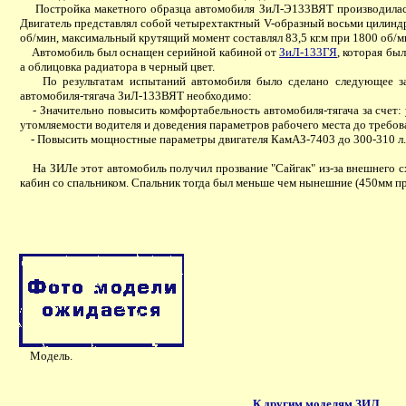
Постройка макетного образца автомобиля ЗиЛ-Э133ВЯТ производилась
Двигатель представлял собой четырехтактный V-образный восьми цилиндр
об/мин, максимальный крутящий момент составлял 83,5 кг.м при 1800 об/м
Автомобиль был оснащен серийной кабиной от
ЗиЛ-133ГЯ
, которая бы
а облицовка радиатора в черный цвет.
По результатам испытаний автомобиля было сделано следующее закл
автомобиля-тягача ЗиЛ-133ВЯТ необходимо:
- Значительно повысить комфортабельность автомобиля-тягача за счет:
утомляемости водителя и доведения параметров рабочего места до треб
- Повысить мощностные параметры двигателя КамАЗ-7403 до 300-310 л.с
На ЗИЛе этот автомобиль получил прозвание "Сайгак" из-за внешнего сх
кабин со спальником. Спальник тогда был меньше чем нынешние (450мм пр
Модель.
К другим моделям ЗИЛ