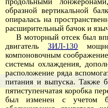
продольными лонжеронами
образной вертикальной бал
опиралась на пространствен
расширительный бачок и языч
В моторный отсек был впи
двигатель
ЗИЛ-130
мощнос
компоновочным соображение
системы охлаждения, допол
расположение ряда вспомога
питания и выпуска. Также 
пятиступенчатая коробка пер
был изменен с учетом бе