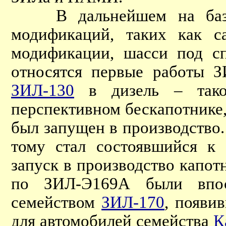
В дальнейшем на базе З
модификаций, таких как са
модификации, шасси под сп
относятся первые работы З
ЗИЛ-130
в дизель – тако
перспективном бескапотнике
был запущен в производство
тому стал состоявшийся к
запуск в производство капо
по ЗИЛ-Э169А были впос
семейством
ЗИЛ-170
, появи
для автомобилей семейства
К