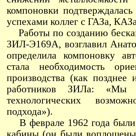
компоновки подтверждалась
успехами коллег с ГАЗа, КАЗ
Работы по созданию бескап
ЗИЛ-Э169А, возглавил Анат
определила компоновку ав
стала необходимость ори
производства (как позднее
работников ЗИЛа: «Мы 
технологических возможн
подхода»).
В феврале 1962 года были г
кабины (он были воплощены