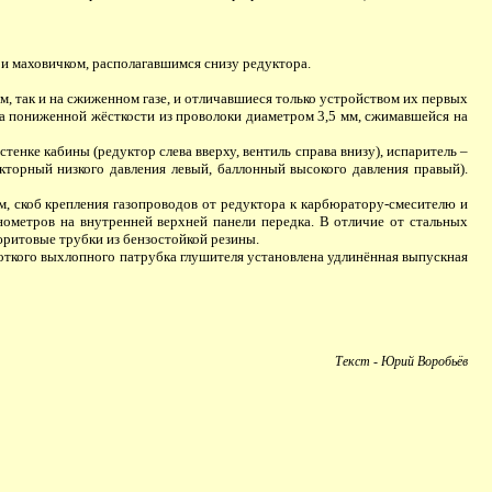
и маховичком, располагавшимся снизу редуктора.
 так и на сжиженном газе, и отличавшиеся только устройством их первых
на пониженной жёсткости из проволоки диаметром 3,5 мм, сжимавшейся на
тенке кабины (редуктор слева вверху, вентиль справа внизу), испаритель –
торный низкого давления левый, баллонный высокого давления правый).
, скоб крепления газопроводов от редуктора к карбюратору-смесителю и
ометров на внутренней верхней панели передка. В отличие от стальных
юритовые трубки из бензостойкой резины.
ороткого выхлопного патрубка глушителя установлена удлинённая выпускная
Текст - Юрий Воробьёв