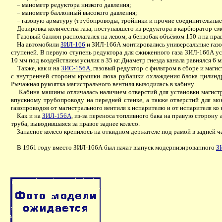
– манометр редуктора низкого давления;
– манометр баллонный высокого давления;
– газовую арматуру (трубопроводы, тройники и прочие соединительные 
Дозировка количества газа, поступавшего из редуктора в карбюратор-сме
Газовый баллон располагался на левом, а бензобак объёмом 150 л на пр
На автомобили
ЗИЛ-166
и ЗИЛ-166А монтировались универсальные газов
ступеней. В первую ступень редуктора для сжиженного газа ЗИЛ-166А ус
10 мм под воздействием усилия в 35 кг. Диаметр гнезда канала равнялся 6 м
Также, как и на
ЗИС-156А
, газовый редуктор с фильтром в сборе и маги
с внутренней стороны крышки люка рубашки охлаждения блока цилиндро
Рычажная рукоятка магистрального вентиля выводилась в кабину.
Кабина машины отличалась наличием отверстий для установки магистрал
впускному трубопроводу на передней стенке, а также отверстий для м
газопроводов от магистрального вентиля к испарителю и от испарителя к
Как и на
ЗИЛ-156А
, из-за переноса топливного бака на правую сторону
труба, выводившаяся за правое заднее колесо.
Запасное колесо крепилось на откидном держателе под рамой в задней ч
В 1961 году вместо ЗИЛ-166А был начат выпуск модернизированного
З