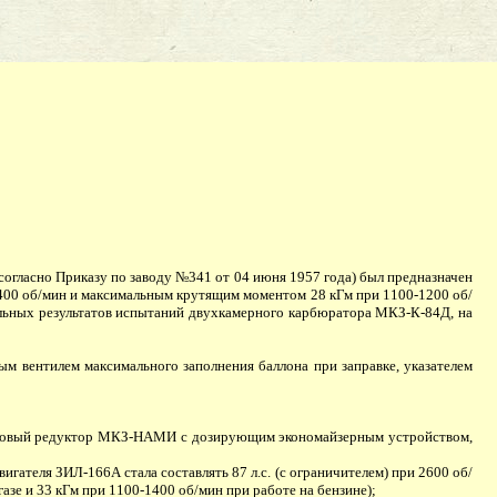
гласно Приказу по заводу №341 от 04 июня 1957 года) был предназначен
 2400 об/мин и максимальным крутящим моментом 28 кГм при 1100-1200 об/
ительных результатов испытаний двухкамерного карбюратора МКЗ-К-84Д, на
м вентилем максимального заполнения баллона при заправке, указателем
азовый редуктор МКЗ-НАМИ с дозирующим экономайзерным устройством,
теля ЗИЛ-166А стала составлять 87 л.с. (с ограничителем) при 2600 об/
газе и 33 кГм при 1100-1400 об/мин при работе на бензине);