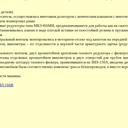
детали).
ситель, осуществлялась винтовым дозатором с коническим клапаном с винтом 
авом лонжеронах рамы.
ые редукторы типа МКЗ-НАМИ, предназначавшиеся для работы как на сжатом,
танавливались клапан в виде плоской вставки из газостойкой резины и пружи
м.
стральный вентиль монтировались в моторном отсеке под капотом на передней с
в, манометры – по отдельности в верхней части арматурного щитка (редук
ьного вентиля, двух кронштейнов крепления газового редуктора с фильтром
онтажа отдельных кронштейнов манометров и двух отверстий для трубок ман
о входному штуцеру газового фильтра, применявшихся на ЗИЛ-156А, введены д
 автомобиля была соответственно изменена трасса бензопроводов, а вместо к
асти машины.
ИЛ-166В
.