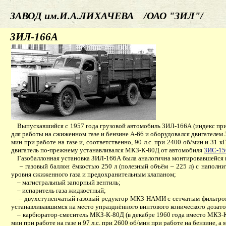
ЗАВОД им.И.А.ЛИХАЧЕВА /ОАО "ЗИЛ"/
ЗИЛ-166А
Выпускавшийся с 1957 года грузовой автомобиль ЗИЛ-166А (индекс прис
для работы на сжиженном газе и бензине А-66 и оборудовался двигателем
мин при работе на газе и, соответственно, 90 л.с. при 2400 об/мин и 3
двигатель по-прежнему устанавливался МКЗ-К-80Д от автомобиля
ЗИС-1
Газобаллонная установка ЗИЛ-166А была аналогична монтировавшейся
– газовый баллон ёмкостью 250 л (полезный объём – 225 л) с наполнит
уровня сжиженного газа и предохранительным клапаном;
– магистральный запорный вентиль;
– испаритель газа жидкостный;
– двухступенчатый газовый редуктор МКЗ-НАМИ с сетчатым фильтром 
устанавливавшимся на место упразднённого винтового конического дозато
– карбюратор-смеситель МКЗ-К-80Д (в декабре 1960 года вместо МКЗ-К-8
мин при работе на газе и 97 л.с. при 2600 об/мин при работе на бензине,