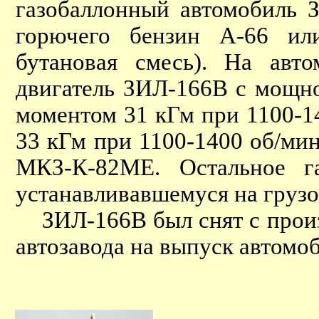
газобаллонный автомобиль З
горючего бензин А-66 ил
бутановая смесь). На авто
двигатель ЗИЛ-166В с мощно
моментом 31 кГм при 1100-140
33 кГм при 1100-1400 об/мин
МКЗ-К-82МЕ. Остальное г
устанавливавшемуся на груз
ЗИЛ-166В был снят с произв
автозавода на выпуск автомо