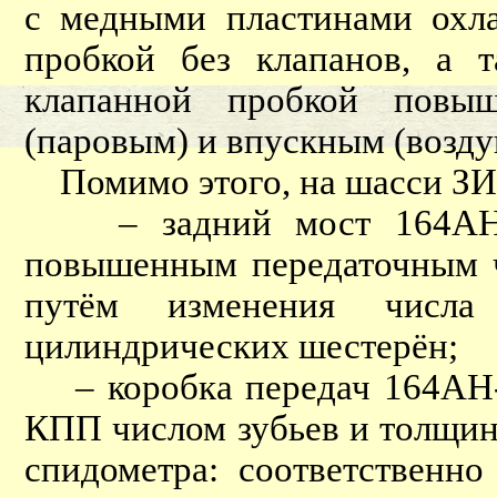
с медными пластинами охла
пробкой без клапанов, а 
клапанной пробкой повы
(паровым) и впускным (возд
Помимо этого, на шасси ЗИ
– задний мост 164АН-24
повышенным передаточным ч
путём изменения числ
цилиндрических шестерён;
– коробка передач 164АН-1
КПП числом зубьев и толщин
спидометра: соответственно