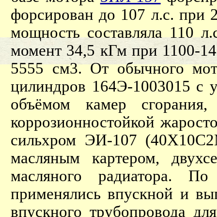
форсирован до 107 л.с. при 
мощность составляла 110 л.
момент 34,5 кГм при 1100-14
5555 см3. От обычного мо
цилиндров 164Э-1003015 с 
объёмом камер сгорания,
коррозионностойкой жаросто
сильхром ЭИ-107 (40Х10С2
масляным картером, двух
масляного радиатора. По
применялись впускной и вы
впускного трубопровода дл