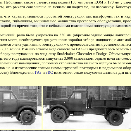
. Небольшая высота рычагов над полом (150 мм рычаг КОМ и 170 мм у рычага
тем, что рычаги совершенно не мешали ни водителю, ни пассажиру. Конст
 что характеризовалось простотой конструкции как платформы, так и надр
еталла, гибмашины, минимальное количество прессового оборудования, про
 одной из причин того, что с небольшими изменениями конструкция самосва
зменений: рама была укорочена на 350 мм (обрезаны задние концы лонжеро
ия места, необходимого для установки коробки отбора мощности, с автомобил
емся очень удачным по конструкции – с процессом снятия и установки запасно
,25 тонны. Именно в таком виде самосвалы ГАЗ-93 предполагалось освоить н
борку поступавших по ленд-лизу Studebaker, Chevrolet и Dodge. Объем выпус
нца того года планировалось выпустить 3.000 самосвалов, однако из-за затяж
 временных помещениях, поскольку строительство главного корпуса было законч
ов, но и изготовление своими силами грузовой платформы и подъемного обор
ости). Впоследствии
ГАЗ
и
ЗИС
изготовили около полусотни штампов для шт