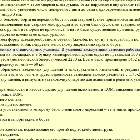
 изменениям – та же сварная конструкция, те же наружные и внутренние габ
ормы было увеличено число поперечин с пяти до семи с одновременным изме
 мм до 3 мм.
 бокового борта на передний борт и стала сварной (ранее применялась литая
тампованные или сварные конструкции в то время был обусловлен трудностям
ва с ручкой и запором не прижились, и на то были существенные причины: ру
ендовано изменить ее конфигурацию.
л форму швеллерообразного сечения (желоба, по сути), в который при погр
астяжению, и, как следствие, неплотному закрыванию заднего борта.
ых и стационарных условиях. В условиях эксплуатации самосвал работал на
рузка на площадках и в бункер камнедробилки. Длина ездки не превышала 50
зом (металлический балласт) массой 2250 кг. Всего было произведено 1452 ц
 среднесуточный — 60 км.
разность введенных улучшений и конструктивных изменений, в результате
нии этого сочли, что грузоподъемность самосвала можно увеличить с 1,75-2,
 улучшения, и выпустить установочную партию для испытаний в реальных усл
ра мощности и насоса с целью улучшения включаемости КОМ, снижения изно
ипников КОМ.
ого клапана.
а при его замене.
плотнениями, к которому было очень много нареканий – течь масла происхо
ы.
ов в запоры заднего борта.
е элементы, исключающие его прогиб под воздействием груза.
а подъема.
ие поднятой платформы при аварийном обрыве рукава высокого давления.