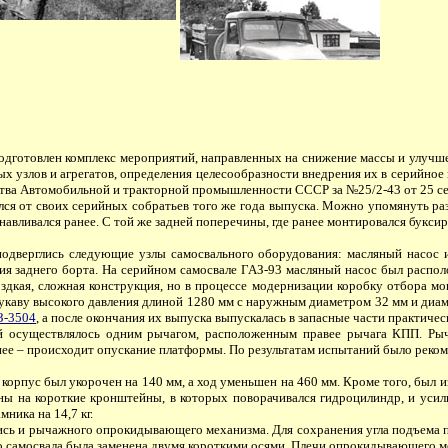
одготовлен комплекс мероприятий, направленных на снижение массы и улучше
х узлов и агрегатов, определения целесообразности внедрения их в серийное
тва Автомобильной и тракторной промышленности СССР за №25/2-43 от 25 с
 от своих серийных собратьев того же года выпуска. Можно упомянуть раз
авливался ранее. С той же задней поперечины, где ранее монтировался букси
верглись следующие узлы самосвального оборудования: масляный насос и
я заднего борта. На серийном самосвале ГАЗ-93 масляный насос был располо
дкая, сложная конструкция, но в процессе модернизации коробку отбора мощ
укаву высокого давления длиной 1280 мм с наружным диаметром 32 мм и диам
З-3504
, а после окончания их выпуска выпускалась в запасные части практическ
существлялось одним рычагом, расположенным правее рычага КПП. Рычаг
ее – происходит опускание платформы. По результатам испытаний было рекоме
пус был укорочен на 140 мм, а ход уменьшен на 460 мм. Кроме того, был и
ны на короткие кронштейны, в которых поворачивался гидроцилиндр, и усил
ника на 14,7 кг.
лись и рычажного опрокидывающего механизма. Для сохранения угла подъема
 самосвала была заменена двумя короткими осями. Плечи опрокидывающего ме