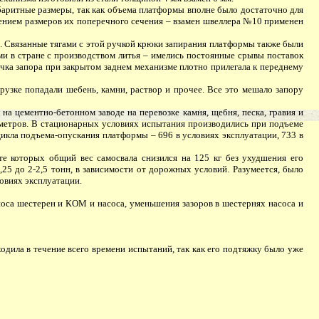
аритные размеры, так как объема платформы вполне было достаточно для
нением размеров их поперечного сечения – взамен швеллера №10 применен
). Связанные тягами с этой ручкой крюки запирания платформы также были
и в стране с производством литья – имелись постоянные срывы поставок
чка запора при закрытом заднем механизме плотно прилегала к переднему
узке попадали шебень, камни, раствор и прочее. Все это мешало запору
 цементно-бетонном заводе на перевозке камня, щебня, песка, гравия и
0 метров. В стационарных условиях испытания производились при подъеме
икла подъема-опускания платформы – 696 в условиях эксплуатации, 733 в
 которых общий вес самосвала снизился на 125 кг без ухудшения его
25 до 2-2,5 тонн, в зависимости от дорожных условий. Разумеется, было
овиях эксплуатации.
са шестерен и КОМ и насоса, уменьшения зазоров в шестернях насоса и
дила в течение всего времени испытаний, так как его подтяжку было уже