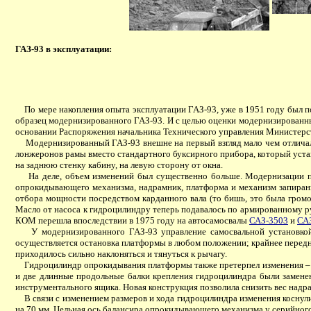
ГАЗ-93 в эксплуатации:
По мере накопления опыта эксплуатации ГАЗ-93, уже в 1951 году был п
образец модернизированного ГАЗ-93. И с целью оценки модернизированны
основании Распоряжения начальника Технического управления Министерс
Модернизированный ГАЗ-93 внешне на первый взгляд мало чем отличался
лонжеронов рамы вместо стандартного буксирного прибора, который устан
на заднюю стенку кабину, на левую сторону от окна.
На деле, объем изменений был существенно больше. Модернизации под
опрокидывающего механизма, надрамник, платформа и механизм запирани
отбора мощности посредством карданного вала (то бишь, это была громоз
Масло от насоса к гидроцилиндру теперь подавалось по армированному р
КОМ перешла впоследствии в 1975 году на автосамосвалы
САЗ-3503
и
СА
У модернизированного ГАЗ-93 управление самосвальной установкой о
осуществляется остановка платформы в любом положении; крайнее передн
приходилось сильно наклоняться и тянуться к рычагу.
Гидроцилиндр опрокидывания платформы также претерпел изменения – кор
и две длинные продольные балки крепления гидроцилиндра были замене
инструментального ящика. Новая конструкция позволила снизить вес надрам
В связи с изменением размеров и хода гидроцилиндра изменения косну
на 70 мм. Цельная ось балансира опрокидывающего механизма у серийного