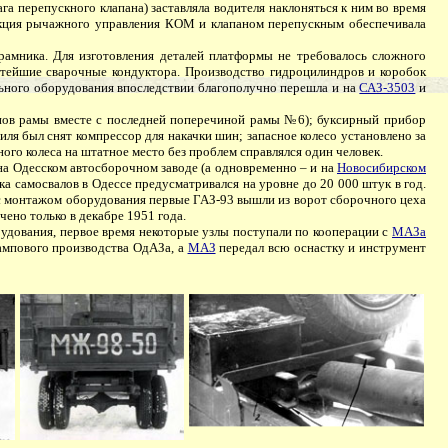
 перепускного клапана) заставляла водителя наклоняться к ним во время
рукция рычажного управления КОМ и клапаном перепускным обеспечивала
амника. Для изготовления деталей платформы не требовалось сложного
стейшие сварочные кондуктора. Производство гидроцилиндров и коробок
льного оборудования впоследствии благополучно перешла и на
САЗ-3503
и
нов рамы вместе с последней поперечиной рамы №6); буксирный прибор
я был снят компрессор для накачки шин; запасное колесо установлено за
го колеса на штатное место без проблем справлялся один человек.
а Одесском автосборочном заводе (а одновременно – и на
Новосибирском
ка самосвалов в Одессе предусматривался на уровне до 20 000 штук в год.
ек с монтажом оборудования первые ГАЗ-93 вышли из ворот сборочного цеха
ено только в декабре 1951 года.
удования, первое время некоторые узлы поступали по кооперации с
МАЗа
ампового производства ОдАЗа, а
МАЗ
передал всю оснастку и инструмент