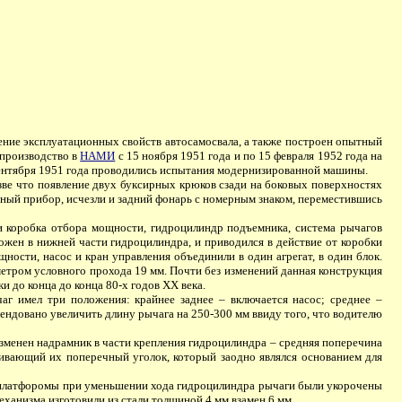
ние эксплуатационных свойств автосамосвала, а также построен опытный
 производство в
НАМИ
с 15 ноября 1951 года и по 15 февраля 1952 года на
ентября 1951 года проводились испытания модернизированной машины.
ве что появление двух буксирных крюков сзади на боковых поверхностях
рный прибор, исчезли и задний фонарь с номерным знаком, переместившись
 коробка отбора мощности, гидроцилиндр подъемника, система рычагов
жен в нижней части гидроцилиндра, и приводился в действие от коробки
ности, насос и кран управления объединили в один агрегат, в один блок.
етром условного прохода 19 мм. Почти без изменений данная конструкция
и до конца до конца 80-х годов XX века.
 имел три положения: крайнее заднее – включается насос; среднее –
ндовано увеличить длину рычага на 250-300 мм ввиду того, что водителю
зменен надрамник в части крепления гидроцилиндра – средняя поперечина
ивающий их поперечный уголок, который заодно являлся основанием для
 платфоромы при уменьшении хода гидроцилиндра рычаги были укорочены
ханизма изготовили из стали толщиной 4 мм взамен 6 мм.