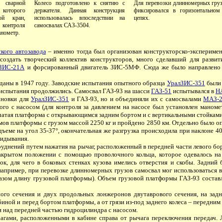
сварной
Колесо подготовлено к снятию c
Для перевозки длинномерных груз
которого
держателя. Данная конструкция
фиксировался в горизонтальном
ой кран,
использовалась впоследствии на
цепях.
 контроля
самосвалах САЗ-3504.
анометр.
ского автозавода
– именно тогда был организован конструкторско-эксперимен
создать творческий коллектив конструкторов, много сделавший для развит
ЗИС-21А
и форсированный двигатель ЗИС-5МФ. Сюда же было направлено и
аны в 1947 году. Заводские испытания опытного образца
УралЗИС-351
были 
 испытания продолжились. Самосвал ГАЗ-93 на шасси
ГАЗ-51
испытывался в
Н
ановки для
УралЗИС-351
и ГАЗ-93, но и объединяли их с самосвалами
МАЗ-2
го с насосом (для контроля за давлением на насосе был установлен маноме
атая платформа с открывающимся задним бортом и с вертикальными стойками
в платформы с грузом массой 2250 кг и пройдено 2850 км. Отдельно было опр
дъеме на угол 35-37°, окончательная же разгрузка происходила при наклоне
кидывания.
днений путем нажатия на рычаг, расположенный в передней части левого борт
акрытом положении с помощью проволочного кольца, которое одевалось н
ок, для чего в боковых стенках кузова имелись отверстия и скобы. Задний
например, при перевозке длинномерных грузов самосвал мог использоваться в 
азом длину грузовой платформы). Объем грузовой платформы ГАЗ-93 составля
о сечения и двух продольных лонжеронов двутаврового сечения, на задн
иной и перед бортом платформы, а от грязи из-под заднего колеса – передним 
 над передней частью гидроцилиндра с насосом.
ами, расположенными в кабине справа от рычага переключения передач. Л