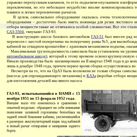
управлял перепускным клапаном, то есть подъемом-опусканием платформы
переключения, но это небольшое неудобство вполне компенсировались 
плавное и легкое переключение рычагов.
В целом, самосвальное оборудование оказалась очень технологичным,
оборудования – достаточно было иметь ножницы для резки листового м
отбора мощности также не отличалось особой сложностью. Все это стало
САЗ-3504
, «внукам» ГАЗ-93.
В конструкцию шасси базового автомобиля
ГАЗ-51
был внесен ряд и
перенесен с шестой поперечины на поперечину рамы №5; для высвобожден
кабиной на откидном кронштейне с храповым механизмом подъема, оказавш
Максимальная грузоподъемность самосвала была установлена на уровне 2
автомобильном заводе
), который к этому времени освоил крупноузловую с
Начало производства было запланировано на II квартал 1948 года и до ко
лишь в декабре 1948 года, причем первое время сборка осуществлялась во
Несмотря на то, что на ОдАЗ была возложена не только сборка самосвал
(насосы для опрокидывающего механизма) и
КАЗа
(коробки отбора мощн
для изготовления деталей масляного насоса.
ГАЗ-93, испытывавшийся в НАМИ с 15
ноября 1951 по 15 февраля 1952 года.
Внешне мало что изменилось в сравнении с
опытной моделью: обращают на себя внимание
появление заливной горловины бензобака на
задней левой боковине кабины, увеличившийся
в размерах аккумуляторный ящик под кабиной
и новый рычаг отпирания и запирания заднего
борта.