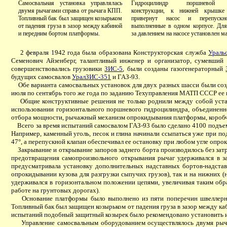
Самосвальная установка управлялась
Гидроцилиндр поршневой 
двумя рычагами справа от рычага КПП.
конструкции, к нижней крышке 
Топливный бак был защищен козырьком
привернут насос и перепускн
от падения груза в зазор между кабиной
выполненные в одном корпусе. Для
и передним бортом платформы.
за давлением на насосе установлен м
2 февраля 1942 года была образована Конструкторская служба
Ураль
Семенович Айзенберг, талантливый инженер и организатор, сумевший 
совершенствовались грузовики
ЗИС-5
, были созданы газогенераторный
будущих самосвалов
УралЗИС-351
и ГАЗ-93.
Обе варианта самосвальных установок для двух разных шасси были созд
июля по сентябрь того же года по заданию Техуправления МАТП СССР ее
Общие конструктивные решения не только роднили между собой уст
использовании горизонтального поршневого гидроцилиндра, объединенно
отбора мощности, рычажный механизм опрокидывания платформы, коробч
Всего за время испытаний самосвалом ГАЗ-93 было сделано 4100 подъемо
Например, каменный уголь, песок и глина начинали ссыпаться уже при по
47°, а перепускной клапан обеспечивал ее остановку при любом угле опро
Закрывание и открывание запоров заднего борта производилось без затру
предотвращения самопроизвольного открывания рычаг удерживался в з
предусматривала установку дополнительных надставных бортов-надстав
опрокидывании кузова для разгрузки сыпучих грузов), так и на нижних (
удерживался в горизонтальном положении цепями, увеличивая таким обр
работе на грунтовых дорогах).
Основание платформы было выполнено из пяти поперечин швеллерног
Топливный бак был защищен козырьком от падения груза в зазор между каб
испытаний подобный защитный козырек было рекомендовано установить и
Управление самосвальным оборудованием осуществлялось двумя рычаг