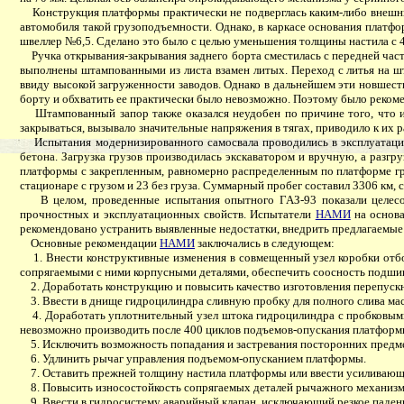
Конструкция платформы практически не подверглась каким-либо внешним
автомобиля такой грузоподъемности. Однако, в каркасе основания платф
швеллер №6,5. Сделано это было с целью уменьшения толщины настила с 4
Ручка открывания-закрывания заднего борта сместилась с передней части
выполнены штампованными из листа взамен литых. Переход с литья на ш
ввиду высокой загруженности заводов. Однако в дальнейшем эти новшест
борту и обхватить ее практически было невозможно. Поэтому было реком
Штампованный запор также оказался неудобен по причине того, что име
закрываться, вызывало значительные напряжения в тягах, приводило к их р
Испытания модернизированного самосвала проводились в эксплуатационн
бетона. Загрузка грузов производилась экскаватором и вручную, а разг
платформы с закрепленным, равномерно распределенным по платформе гру
стационаре с грузом и 23 без груза. Суммарный пробег составил 3306 км,
В целом, проведенные испытания опытного ГАЗ-93 показали целесооб
прочностных и эксплуатационных свойств. Испытатели
НАМИ
на основа
рекомендовано устранить выявленные недостатки, внедрить предлагаемые
Основные рекомендации
НАМИ
заключались в следующем:
1. Внести конструктивные изменения в совмещенный узел коробки отбо
сопрягаемыми с ними корпусными деталями, обеспечить соосность подш
2. Доработать конструкцию и повысить качество изготовления перепускн
3. Ввести в днище гидроцилиндра сливную пробку для полного слива масл
4. Доработать уплотнительный узел штока гидроцилиндра с пробковыми у
невозможно производить после 400 циклов подъемов-опускания платформ
5. Исключить возможность попадания и застревания посторонних предмет
6. Удлинить рычаг управления подъемом-опусканием платформы.
7. Оставить прежней толщину настила платформы или ввести усиливающи
8. Повысить износостойкость сопрягаемых деталей рычажного механизм
9. Ввести в гидросистему аварийный клапан, исключающий резкое паден