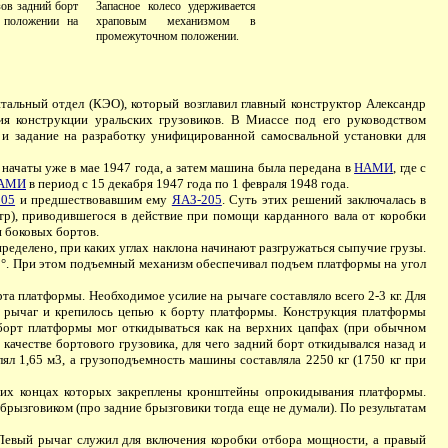
ов задний борт
Запасное колесо удерживается
 положении на
храповым механизмом в
промежуточном положении.
тальный отдел (КЭО), который возглавил главный конструктор Александр
ия конструкции уральских грузовиков. В Миассе под его руководством
 задание на разработку унифицированной самосвальной установки для
начаты уже в мае 1947 года, а затем машина была передана в
НАМИ
, где с
АМИ
в период с 15 декабря 1947 года по 1 февраля 1948 года.
05
и предшествовавшим ему
ЯАЗ-205
. Суть этих решений заключалась в
тр), приводившегося в действие при помощи карданного вала от коробки
 боковых бортов.
еделено, при каких углах наклона начинают разгружаться сыпучие грузы.
 40°. При этом подъемный механизм обеспечивал подъем платформы на угол
а платформы. Необходимое усилие на рычаге составляло всего 2-3 кг. Для
а рычаг и крепилось цепью к борту платформы. Конструкция платформы
 борт платформы мог откидываться как на верхних цапфах (при обычном
качестве бортового грузовика, для чего задний борт откидывался назад и
л 1,65 м3, а грузоподъемность машины составляла 2250 кг (1750 кг при
их концах которых закреплены кронштейны опрокидывания платформы.
брызговиком (про задние брызговики тогда еще не думали). По результатам
евый рычаг служил для включения коробки отбора мощности, а правый